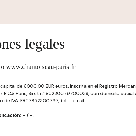
nes legales
itio www.chantoiseau-paris.fr
 capital de 6000,00 EUR euros, inscrita en el Registro Mercant
.C.S Paris, Siret n° 85230079700028, con domicilio social e
o de IVA: FR57852300797, tel: -, email: -
licación: - / -.