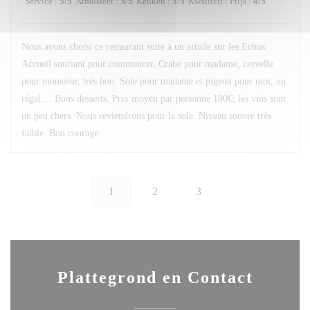
Service
:
5
/5
Atmosfeer
:
5
/5
Keuken
:
5
/5
Kwaliteit / Prijs
:
4
/5
Nous avons choisi ce restaurant suite à un article sur les Echos.
Accueil souriant pour commencer. Crabe pour madame, cervelle
pour monsieur, très bon. Sole pour madame et pigeon pour moi, un
régal.... Bons desserts. Prix moyen par personne 100€; les vins sont
un peu chers. Nous reviendrons pour la sole. Niveau sonore très
faible. Bon courage
1
2
3
Plattegrond en Contact