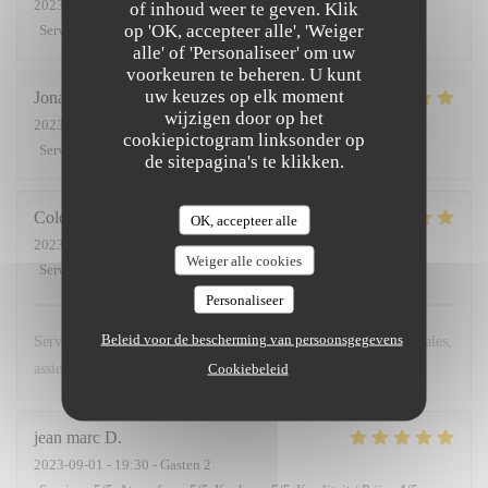
2023-09-05
- 20:00 - Gasten 2
of inhoud weer te geven. Klik
op 'OK, accepteer alle', 'Weiger
Service
:
5
/5
Atmosfeer
:
5
/5
Keuken
:
5
/5
Kwaliteit / Prijs
:
5
/5
alle' of 'Personaliseer' om uw
voorkeuren te beheren. U kunt
uw keuzes op elk moment
Jonathan
H
wijzigen door op het
2023-09-06
- 20:30 - Gasten 4
cookiepictogram linksonder op
Service
:
5
/5
Atmosfeer
:
5
/5
Keuken
:
5
/5
Kwaliteit / Prijs
:
5
/5
de sitepagina's te klikken.
Colder
J
OK, accepteer alle
2023-09-05
- 20:30 - Gasten 2
Weiger alle cookies
Service
:
5
/5
Atmosfeer
:
5
/5
Keuken
:
4
/5
Kwaliteit / Prijs
:
5
/5
Personaliseer
Beleid voor de bescherming van persoonsgegevens
Service attentionné et assiettes très savoureuses, alliances originales,
Cookiebeleid
assiettes copieuses
jean marc
D
2023-09-01
- 19:30 - Gasten 2