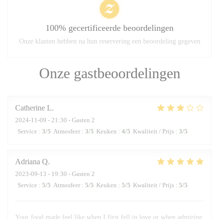
100% gecertificeerde beoordelingen
Onze klanten hebben na hun reservering een beoordeling gegeven
Onze gastbeoordelingen
Catherine
L
2024-11-09
- 21:30 - Gasten 2
Service
:
3
/5
Atmosfeer
:
3
/5
Keuken
:
4
/5
Kwaliteit / Prijs
:
3
/5
Adriana
Q
2023-09-13
- 19:30 - Gasten 2
Service
:
5
/5
Atmosfeer
:
5
/5
Keuken
:
5
/5
Kwaliteit / Prijs
:
5
/5
Your food made feel like when I first fell in love or when admiring