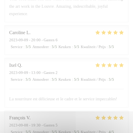
the art work in the Louvre. Amazing, indescribable, joyful
experience.
Caroline
L
2023-09-09
- 20:00 - Gasten 6
Service
:
5
/5
Atmosfeer
:
5
/5
Keuken
:
5
/5
Kwaliteit / Prijs
:
5
/5
Ixel
Q
2023-09-09
- 13:00 - Gasten 2
Service
:
5
/5
Atmosfeer
:
5
/5
Keuken
:
5
/5
Kwaliteit / Prijs
:
5
/5
La nourriture est délicieuse et le cadre et le service impeccables!
François
V
2023-09-08
- 19:30 - Gasten 5
Service
:
5
/5
Atmosfeer
:
5
/5
Keuken
:
5
/5
Kwaliteit / Prijs
:
4
/5