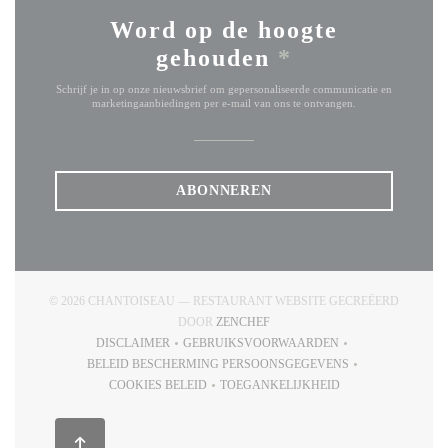
Word op de hoogte
gehouden
*
Schrijf je in op onze nieuwsbrief om gepersonaliseerde communicatie en
marketingaanbiedingen per e-mail van ons te ontvangen.
ABONNEREN
© 2026 CHANTOISEAU — RESTAURANT WEBSITE GECREËERD
((OPENT IN EEN NIEUW VENSTE
DOOR
ZENCHEF
DISCLAIMER
GEBRUIKSVOORWAARDEN
((OPENT IN EEN NIEUW VENSTER))
((OPENT IN EEN NIEUW VENSTE
BELEID BESCHERMING PERSOONSGEGEVENS
((OPENT IN EEN NIEUW VENSTER))
COOKIES BELEID
TOEGANKELIJKHEID
((OPENT IN EEN NIEUW VENSTER))
((OPENT IN EEN NIEUW VENS