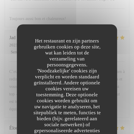
Toujours aussi bon et chaleureux!
Jad
M
Het restaurant en zijn partners
2023-09-07
- 13:00 - Gasten 2
gebruiken cookies op deze site,
Service
:
5
/5
Atmosfeer
:
5
/5
Keuken
:
5
/5
Kwaliteit / Prijs
:
5
/5
wat kan leiden tot de
verzameling van
persoonsgegevens.
'Noodzakelijke' cookies zijn
C’etait parfait. Tout simplement parfait!! Je n’ai honnêtement rien à
verplicht en worden standaard
redire à ce repas. C’est la deuxième fois que je mange chez vous et
geïnstalleerd. Andere optionele
vous m’avez de nouveau ravi avec votre cuisine. Votre niveau est
cookies vereisen uw
toestemming. Deze optionele
top - tout: la présentation, les alliances de saveurs, la qualité, tout
cookies worden gebruikt om
est top! Je reviendrais avec plaisir ! Merci encore à toute votre
uw navigatie te analyseren, het
équipe. Jad Mouawad
sitepubliek te meten, functies te
bieden (bijv. gerelateerd aan
sociale netwerken) of
Élodie
M
gepersonaliseerde advertenties