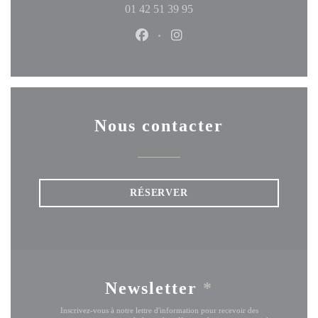
01 42 51 39 95
citronnelle ; avant une tartelette aux agrumes un poil
amère, adoucie par un gracile sorbet goyave. Le petit plus
Facebook ((ouvre une nouvelle fen
Instagram ((ouvre une nouve
? Un service adorable mené par Julia Soto, la compagne
de Julien. // G.LeP.
POUR LA SOIF ? Gazouillis garantis ! Pinot-noir
Nous contacter
bourguignon de Fanny Sabre (8 € le verre), chardonnay
jurassien de la Maison Overnoy (42 € la bouteille),
cabernet-franc ligérien de François Saint-Lô (45 €), sans
oublier d’autres bonnes natures : Athénaïs de Béru,
RÉSERVER
Domaine des Accoles, Domaine de la Pinte…
LES PRIX : Formules et menu 24-28 € (midi en semaine),
carte 44-66 € (soir).
Newsletter
*
Inscrivez-vous à notre lettre d'information pour recevoir des