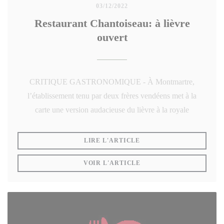
03/12/2022
Restaurant Chantoiseau: à lièvre
ouvert
CRITIQUE GASTRONOMIQUE - À Montmartre,
l’établissement tenu par deux frères vendéens met à la
carte une version audacieuse du lièvre à la royale
((OUVRE UNE NOUVELLE
LIRE L'ARTICLE
((OUVRE UNE NOUVELLE
VOIR L'ARTICLE