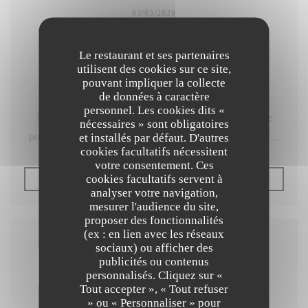
03/03/2020
Les petits plats et les grands
Le restaurant et ses partenaires
utilisent des cookies sur ce site,
pouvant impliquer la collecte
de données à caractère
L’un était destiné à être menuisier ; l’autre, peintre : si
personnel. Les cookies dits «
Nicolas et Julien Durand ont bien mis la main à la pâte
nécessaires » sont obligatoires
pour les travaux de leur resto, qu’est-ce qu’ils ont bien fait
et installés par défaut. D'autres
cookies facultatifs nécessitent
de bifurquer vers la cuisine ! On avait croisé le premier au
votre consentement. Ces
Servan (11e), puis chez Capitaine (4e), et l’on fondait sur
cookies facultatifs servent à
((OUVRE UNE NOUVELLE
LIRE L'ARTICLE
analyser votre navigation,
lui de grandes espérances. Julien, son frère, œuvrait chez
mesurer l'audience du site,
Pierre Gagnaire. Dans l’assiette, leur travail à quatre mains
proposer des fonctionnalités
fait des étincelles. Leurs deux styles s’entrecroisent avec
(ex : en lien avec les réseaux
sociaux) ou afficher des
élégance. Douceur et séduction des gnocchis à la morteau
publicités ou contenus
et de la poularde du Perche, nappée d’une sauce poulette
personnalisés. Cliquez sur «
Tout accepter », « Tout refuser
rondement menée ; audace et rock’n’roll pour une entrée
» ou « Personnaliser » pour