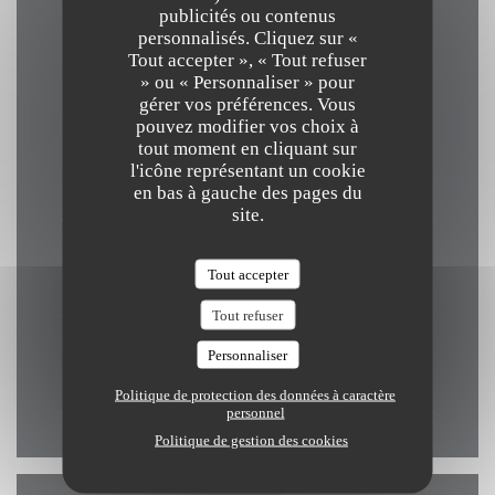
publicités ou contenus
personnalisés. Cliquez sur «
Horaires
Tout accepter », « Tout refuser
» ou « Personnaliser » pour
gérer vos préférences. Vous
pouvez modifier vos choix à
tout moment en cliquant sur
Lundi
l'icône représentant un cookie
19h00 - 21h30
en bas à gauche des pages du
site.
Mar
-
Ven
Tout accepter
12h00 - 13h30
19h00 - 21h30
•
Tout refuser
Sam
-
Dim
Personnaliser
Fermé
Politique de protection des données à caractère
personnel
Politique de gestion des cookies