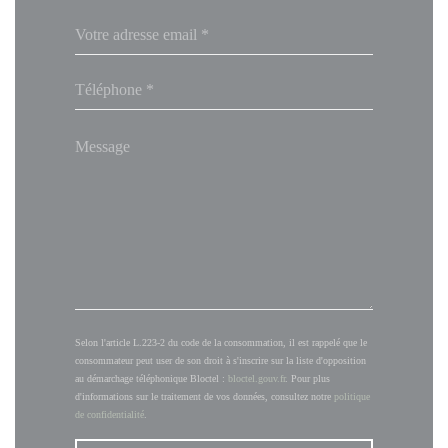
Selon l'article L.223-2 du code de la consommation, il est rappelé que le
consommateur peut user de son droit à s'inscrire sur la liste d'opposition
au démarchage téléphonique Bloctel :
bloctel.gouv.fr
. Pour plus
d'informations sur le traitement de vos données, consultez notre
politique
de confidentialité
.