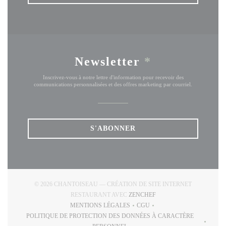
Newsletter
*
Inscrivez-vous à notre lettre d'information pour recevoir des
communications personnalisées et des offres marketing par courriel.
S'ABONNER
© 2026 CHANTOISEAU — CRÉATION DE SITE INTERNET
((OUVRE UNE NOUVELLE
RESTAURANT AVEC
ZENCHEF
MENTIONS LÉGALES
CGU
((OUVRE UNE NOUVELLE FENÊTRE))
((OUVRE UNE NOUVELLE FE
POLITIQUE DE PROTECTION DES DONNÉES À CARACTÈRE
((OUVRE UNE NOUVELLE FENÊTRE))