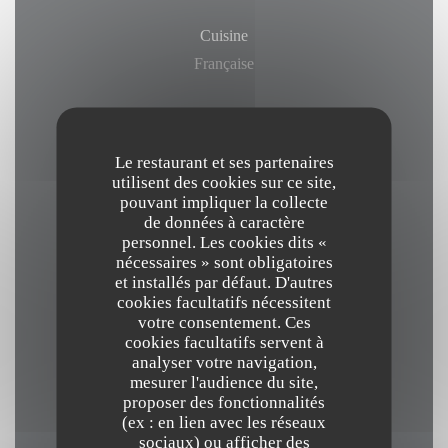
Cuisine
Française
Type de restaurant
Restaurant Bistronomique
Le restaurant et ses partenaires
utilisent des cookies sur ce site,
pouvant impliquer la collecte
Services
de données à caractère
Climatisation, Accès aux personnes à mobilité
personnel. Les cookies dits «
nécessaires » sont obligatoires
réduite, Terrasse, Wifi
et installés par défaut. D'autres
cookies facultatifs nécessitent
votre consentement. Ces
Moyens de paiement
cookies facultatifs servent à
Paiement Sans Contact, Eurocard/Mastercard,
analyser votre navigation,
Espèces, Visa, American Express, Carte Bleue
mesurer l'audience du site,
proposer des fonctionnalités
(ex : en lien avec les réseaux
sociaux) ou afficher des