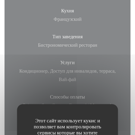
Кухня
Французский
Тип заведения
Бистрономический ресторан
Услуги
Кондиционер, Доступ для инвалидов, терраса,
Вай-фай
Способы оплаты
Paiement Sans Contact, Eurocard / Mastercard,
Денежные средства, виза, American Express,
Этот сайт использует кукис и
Дебетовая карточка
позволяет вам контролировать
сервисы которые вы хотите