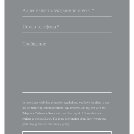
In accordance with data protection regulations, you have the right to opt
out of marketing communications. UK residents can register with the
Telephone Preference Service at
tpsonline.org.uk
. US residents can
register at
donotcall.gov
. For more information about how we process
your data, please see our
privacy policy
.