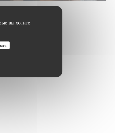
рые вы хотите
вать