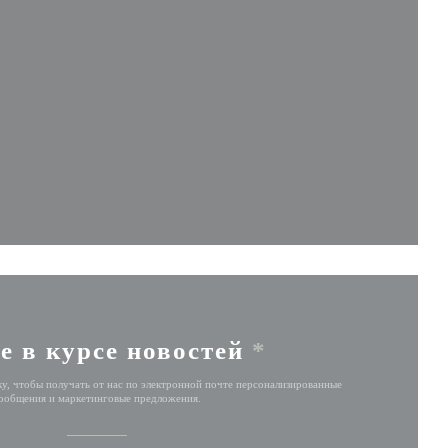
ом окне))
 окне))
 новом окне))
е в курсе новостей
*
у, чтобы получать от нас по электронной почте персонализированные
ообщения и маркетинговые предложения.