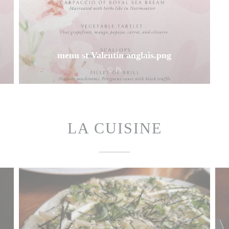
menu st Valentin anglais.png
© JS
LA CUISINE