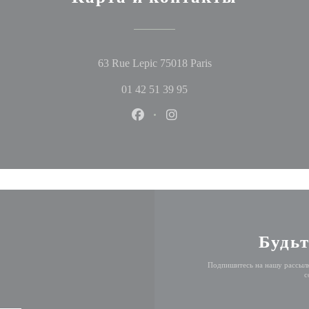
((открывается в нов
63 Rue Lepic 75018 Paris
01 42 51 39 95
Facebook ((открывается в новом
Instagram ((открывается в
Будьт
Подпишитесь на нашу рассылк
с