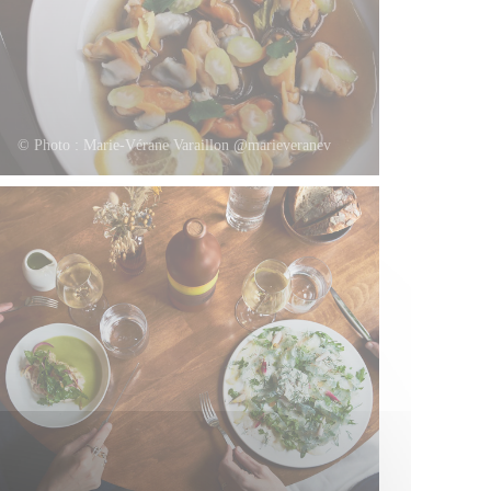
© Photo : Marie-Vérane Varaillon @marieveranev