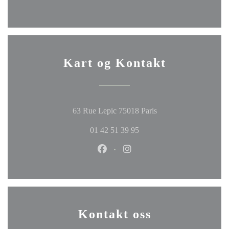
Kart og Kontakt
((åpner i et nytt vindu)
63 Rue Lepic 75018 Paris
01 42 51 39 95
Facebook ((åpner i et nytt vindu))
Instagram ((åpner i et nytt 
Kontakt oss