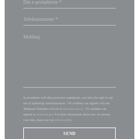
In accordance with data protection regulations, you have the right to opt
out of marketing communications. UK residents can register with the
Telephone Preference Service at
tpsonline.org.uk
. US residents can
register at
donotcall.gov
. For more information about how we process
your data, please see our
privacy policy
.