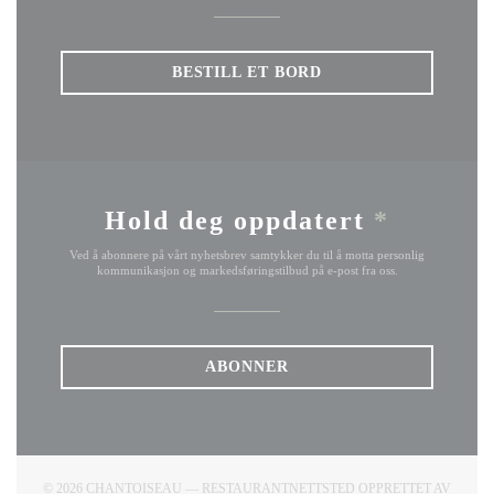
BESTILL ET BORD
Hold deg oppdatert
*
Ved å abonnere på vårt nyhetsbrev samtykker du til å motta personlig
kommunikasjon og markedsføringstilbud på e-post fra oss.
ABONNER
© 2026 CHANTOISEAU — RESTAURANTNETTSTED OPPRETTET AV