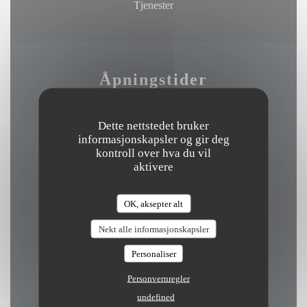
Tjenester
Åpningstider
Dette nettstedet bruker
informasjonskapsler og gir deg
Mandag
kontroll over hva du vil
aktivere
19:00 - 21:30
OK, aksepter alt
Tir
-
Fre
12:00 - 13:30
19:00 - 21:30
Nekt alle informasjonskapsler
•
Personaliser
Lor
-
Son
Personvernregler
Stengt
undefined