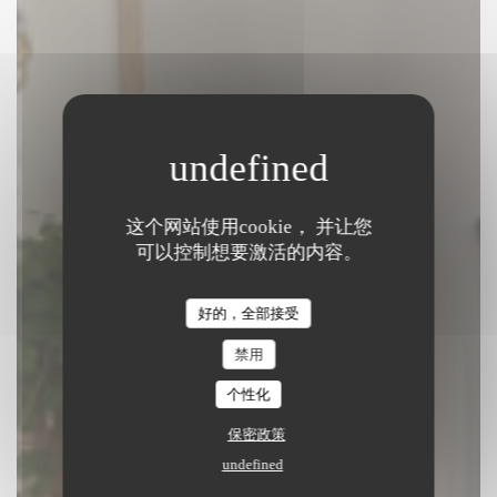
这个网站使用cookie， 并让您
Chantoiseau
可以控制想要激活的内容。
BISTRONOMIC餐厅
|
PARIS
好的，全部接受
禁用
预订餐位
个性化
保密政策
undefined